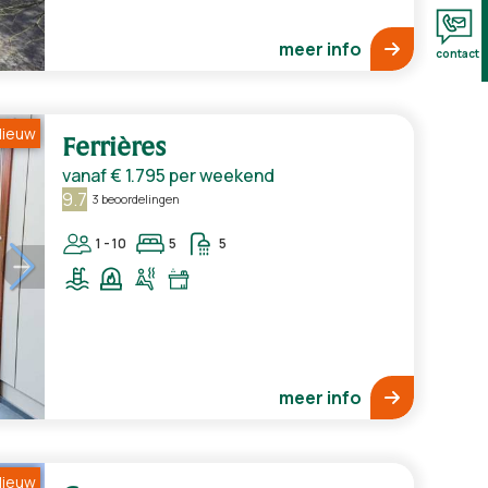
meer info
contact
ieuw
Ferrières
vanaf
€ 1.795
per weekend
9.7
3 beoordelingen
1 - 10
5
5
meer info
ieuw