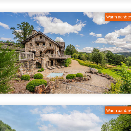
Warm aanbe
1
/
5
Warm aanbe