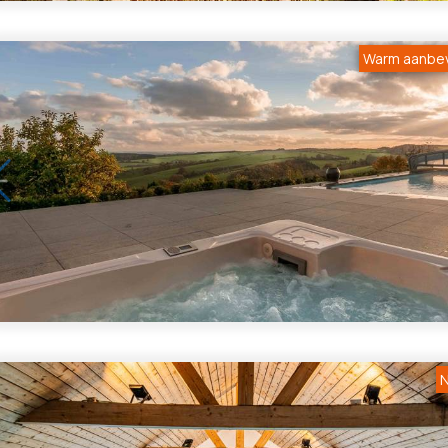
Warm aanbe
1
/
5
N