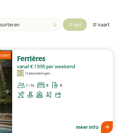
lijst
kaart
volen
Ferrières
vanaf
€ 1.995
per weekend
9.3
74 beoordelingen
1 - 14
9
6
meer info