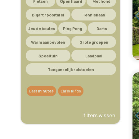
Fietsen
Open haard
Met hond
Biljart / pooltafel
Tennisbaan
Jeu de boules
Ping Pong
Darts
Warm aanbevolen
Grote groepen
Speeltuin
Laadpaal
Toegankelijk rolstoelen
Last minutes
Early birds
filters wissen