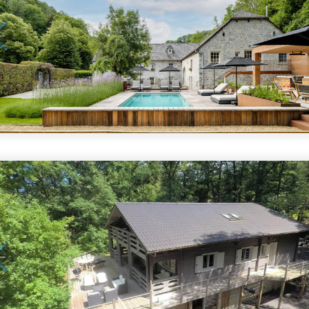
1
/
5