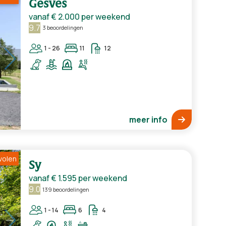
Gesves
vanaf
€ 2.000
per weekend
9.7
3 beoordelingen
1 - 26
11
12
meer info
volen
Sy
vanaf
€ 1.595
per weekend
9.0
139 beoordelingen
1 - 14
6
4