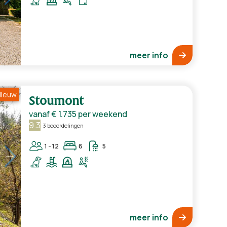
meer info
ieuw
Stoumont
vanaf
€ 1.735
per weekend
9.3
3 beoordelingen
1 - 12
6
5
meer info