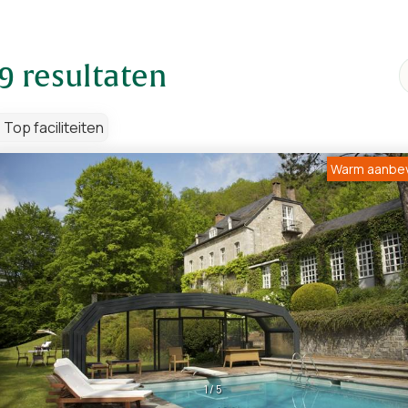
resultaten
Top faciliteiten
Warm aanbe
1
/
5