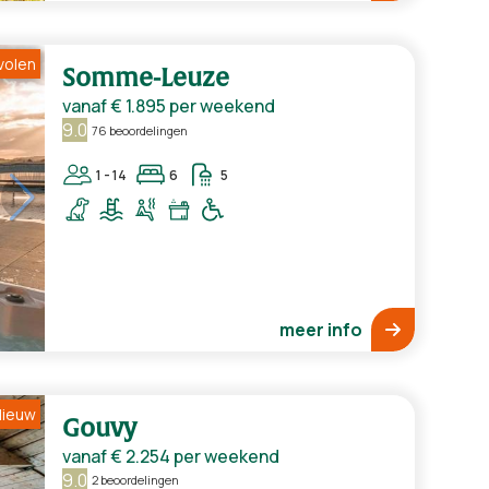
volen
Somme-Leuze
vanaf
€ 1.895
per weekend
9.0
76 beoordelingen
1 - 14
6
5
meer info
ieuw
Gouvy
vanaf
€ 2.254
per weekend
9.0
2 beoordelingen