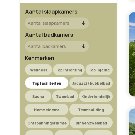
Aantal slaapkamers
Aantal badkamers
Kenmerken
Wellness
Top inrichting
Top ligging
Top faciliteiten
Jacuzzi / bubbelbad
Sauna
Zwembad
Kindvriendelijk
Home cinema
Teambuilding
Ontspanningsruimte
Binnenzwembad