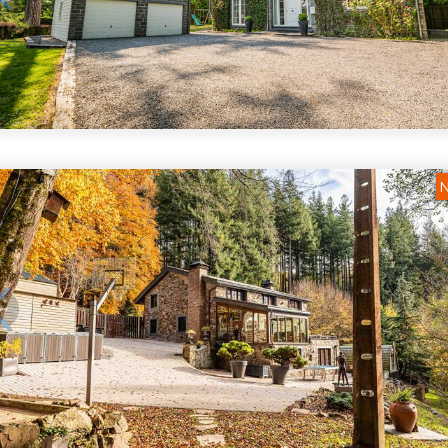
1
/
5
N
1
/
5