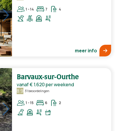
1 - 14
7
4
meer info
Barvaux-sur-Ourthe
vanaf
€ 1.620
per weekend
8.9
31 beoordelingen
1 - 15
6
2