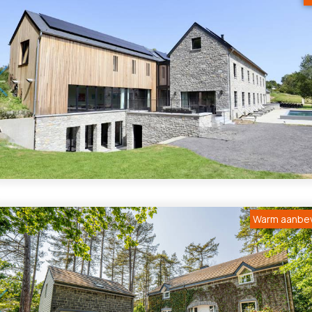
1
/
5
Warm aanbe