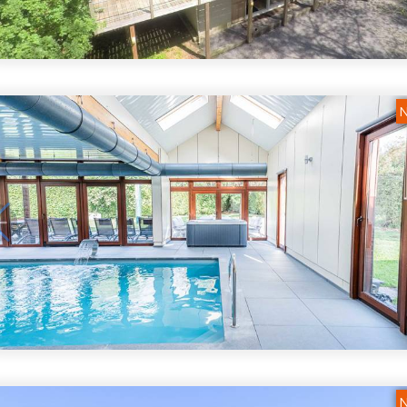
1
/
5
N
1
/
5
N