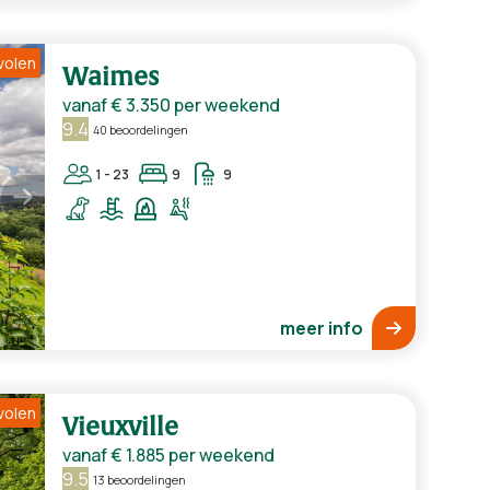
volen
Waimes
vanaf
€ 3.350
per weekend
9.4
40 beoordelingen
1 - 23
9
9
meer info
volen
Vieuxville
vanaf
€ 1.885
per weekend
9.5
13 beoordelingen