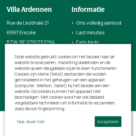
Villa Ardennen
Informatie
Rue de L'estinale 21
Ons volledig aanbod
6997 Erezée
Last minutes
BTW: BE 0792752294
Early birds
+31 40 206 0454
Bezienswaardigheden
Deze website gebruikt cookies om het bezoek naar de
info@villa-ardennen.be
Voor verhuurders
website te analyseren, marketing doeleinden en de
website op een deugdelijke wijze te doen functioneren.
Over ons
Cookies zijn kleine (tekst) bestanden die worden
geïnstalleerd in het geheugen van een apparaat
Contact
(computer, telefoon, tablet) bij het bezoek aan een
website. De cookies kunnen het apparaat niet
beschadigen. Met cookies word hier ook bedoeld
vergelijkbare technieken om informatie te verzamelen,
zoals device fingerprinting.
Algemene voorwaarden
Privacyverklaring
Nee, liever niet
Accepteren
Verzekeringen
Sitemap