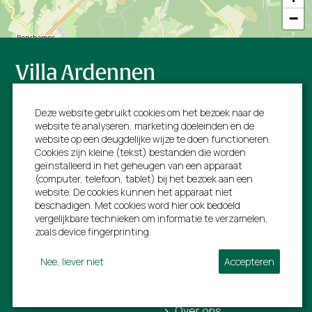
−
Volg ons:
Deze website gebruikt cookies om het bezoek naar de
website te analyseren, marketing doeleinden en de
website op een deugdelijke wijze te doen functioneren.
Cookies zijn kleine (tekst) bestanden die worden
geïnstalleerd in het geheugen van een apparaat
Villa Ardennen
Informatie
(computer, telefoon, tablet) bij het bezoek aan een
website. De cookies kunnen het apparaat niet
Rue de L'estinale 21
Ons volledig aanbod
beschadigen. Met cookies word hier ook bedoeld
vergelijkbare technieken om informatie te verzamelen,
6997 Erezée
Last minutes
zoals device fingerprinting.
BTW: BE 0792752294
Early birds
Nee, liever niet
Accepteren
+31 40 206 0454
Bezienswaardigheden
info@villa-ardennen.be
Voor verhuurders
Over ons