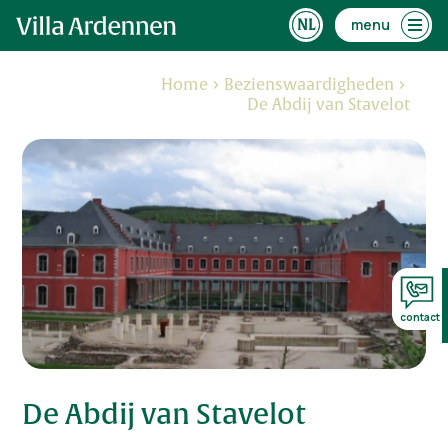
menu
Home
Bezienswaardigheden
De Abdij van Stavelot
contact
De Abdij van Stavelot